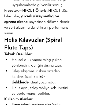
uygulamalarda güvenilir sonuç.
Frezetek – HI-CUT Önerisi:
HI-CUT düz 
kılavuzlar, 
yüksek yüzey sertliği ve 
aşınma direnci
 sayesinde dökme demir 
ve sert alaşımlarda istikrarlı performans 
sunar.
Helis Kılavuzlar (Spiral 
Flute Taps)
Teknik Özellikleri:
Helisel oluk yapısı talaşı yukarı 
yönlendirir, deliğin dışına taşır.
Talaş sıkışması riskini ortadan 
kaldırır, özellikle 
kör 
deliklerde
 ideal çözümdür.
Helis açısı, talaş tahliye kabiliyetini 
ve performansı belirler.
Kullanım Alanları:
Uzun talaşlı malzemeler
 (çelik, 