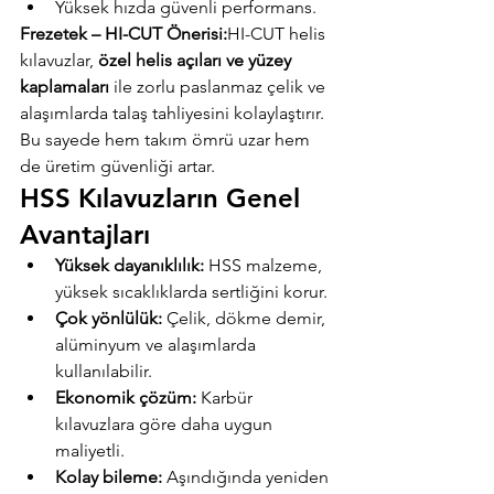
Yüksek hızda güvenli performans.
Frezetek – HI-CUT Önerisi:
HI-CUT helis 
kılavuzlar, 
özel helis açıları ve yüzey 
kaplamaları
 ile zorlu paslanmaz çelik ve 
alaşımlarda talaş tahliyesini kolaylaştırır. 
Bu sayede hem takım ömrü uzar hem 
de üretim güvenliği artar.
HSS Kılavuzların Genel 
Avantajları
Yüksek dayanıklılık:
 HSS malzeme, 
yüksek sıcaklıklarda sertliğini korur.
Çok yönlülük:
 Çelik, dökme demir, 
alüminyum ve alaşımlarda 
kullanılabilir.
Ekonomik çözüm:
 Karbür 
kılavuzlara göre daha uygun 
maliyetli.
Kolay bileme:
 Aşındığında yeniden 