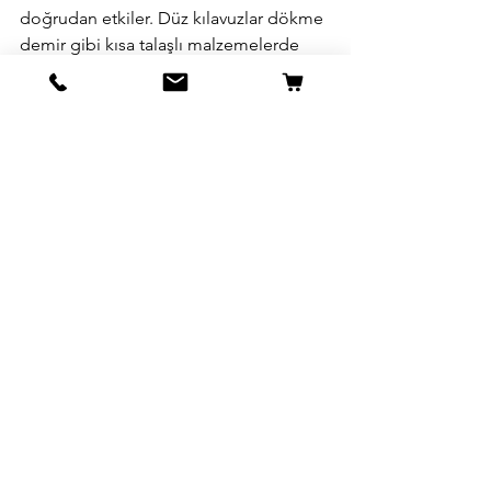
doğrudan etkiler. Düz kılavuzlar dökme 
demir gibi kısa talaşlı malzemelerde 
ekonomik çözümler sunarken, helis 
kılavuzlar özellikle kör deliklerde talaş 
tahliyesi açısından büyük avantaj sağlar.
Frezetek
, stoklarında bulundurduğu 
HI-
CUT HSS kılavuz serileri
 ile her iki tipte 
de geniş ürün gamı sunmakta, farklı 
malzeme gruplarına uygun çözümler 
geliştirmektedir. Böylece kullanıcılar, 
CNC ve konvansiyonel tezgâhlarda 
güvenle çalışarak hem 
üretim 
verimliliğini artırabilir
 hem de 
takım 
ömrünü uzatabilir
.
Frezetek makina klavuzlarını incelemek 
için bağlantıya tıklayın!
Diğer blog yazılarımızı okumak için bu 