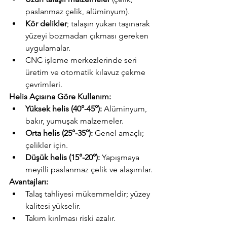
paslanmaz çelik, alüminyum).
Kör delikler
; talaşın yukarı taşınarak 
yüzeyi bozmadan çıkması gereken 
uygulamalar.
CNC işleme merkezlerinde seri 
üretim ve otomatik kılavuz çekme 
çevrimleri.
Helis Açısına Göre Kullanım:
Yüksek helis (40°-45°):
 Alüminyum, 
bakır, yumuşak malzemeler.
Orta helis (25°-35°):
 Genel amaçlı; 
çelikler için.
Düşük helis (15°-20°):
 Yapışmaya 
meyilli paslanmaz çelik ve alaşımlar.
Avantajları:
Talaş tahliyesi mükemmeldir; yüzey 
kalitesi yükselir.
Takım kırılması riski azalır.