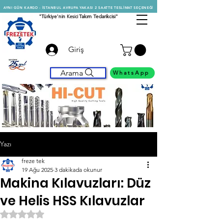
AYNI GÜN KARGO - İSTANBUL AVRUPA YAKASI 2 SAATTE TESLİMAT SEÇENEĞİ
"Türkiye'nin
Kesici
Takım Tedarikcisi"
Giriş
Arama
WhatsApp
Yazı
freze tek
19 Ağu 2025
3 dakikada okunur
Makina Kılavuzları: Düz
ve Helis HSS Kılavuzlar
5 üzerinden NaN yıldız