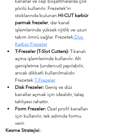
kanallar ve cep boşaltmalarda çok 
yönlü kullanılır. Frezetek’in 
stoklarında bulunan 
HI-CUT karbür 
parmak frezeler
, dar kanal 
işlemlerinde yüksek rijitlik ve uzun 
takım ömrü sağlar. Frezetek
 Düz 
Karbür Frezeler
T-Frezeler (T-Slot Cutters):
 T-kanalı 
açma işlemlerinde kullanılır. Alt 
genişletme (undercut) yapılabilir, 
ancak dikkatli kullanılmalıdır. 
Frezetek 
T Frezeler
Disk Frezeler:
 Geniş ve düz 
kanallar açmak için idealdir, talaş 
tahliyesi rahattır.
Form Frezeler:
 Özel profil kanalları 
için kullanılır, tek adımda formu 
verir.
Kesme Stratejisi: