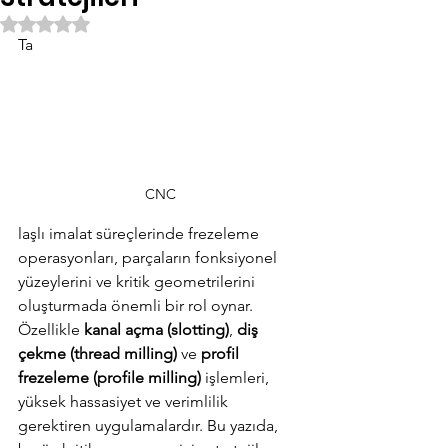
5 üzerinden NaN yıldız
Ta
CNC
laşlı imalat süreçlerinde frezeleme 
operasyonları, parçaların fonksiyonel 
yüzeylerini ve kritik geometrilerini 
oluşturmada önemli bir rol oynar. 
Özellikle 
kanal açma (slotting)
, 
diş 
çekme (thread milling)
 ve 
profil 
frezeleme (profile milling)
 işlemleri, 
yüksek hassasiyet ve verimlilik 
gerektiren uygulamalardır. Bu yazıda, 