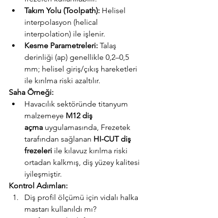
Takım Yolu (Toolpath):
 Helisel 
interpolasyon (helical 
interpolation) ile işlenir.
Kesme Parametreleri:
 Talaş 
derinliği (ap) genellikle 0,2–0,5 
mm; helisel giriş/çıkış hareketleri 
ile kırılma riski azaltılır.
Saha Örneği:
Havacılık sektöründe titanyum 
malzemeye 
M12 diş 
açma
 uygulamasında, Frezetek 
tarafından sağlanan 
HI-CUT diş 
frezeleri
 ile kılavuz kırılma riski 
ortadan kalkmış, diş yüzey kalitesi 
iyileşmiştir.
Kontrol Adımları:
Diş profil ölçümü için vidalı halka 
mastarı kullanıldı mı?