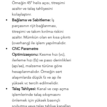
Örneğin 45° helis açısı, titreşimi 
azaltır ve talaş tahliyesini 
kolaylaştırır.
Bağlama ve Sabitleme:
 İş 
parçasının rijit bağlanması, 
titreşimi ve takım kırılma riskini 
azaltır. Mümkün olan en kısa çıkıntı 
(overhang) ile işlem yapılmalıdır.
CNC Parametre 
Optimizasyonu:
 Kesme hızı (vc), 
ilerleme hızı (fz) ve paso derinlikleri 
(ap/ae), malzeme türüne göre 
hesaplanmalıdır. Örneğin sert 
alaşımlarda düşük fz ve ap ile 
yüksek vc tercih edilmelidir.
Talaş Tahliyesi:
 Kanal ve cep açma 
işlemlerinde talaş sıkışmasını 
önlemek için yüksek basınçlı 
soğutma veya talaş tahliye kanalları 