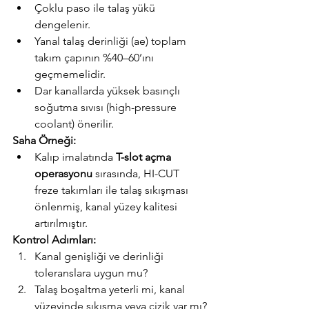
Çoklu paso ile talaş yükü 
dengelenir.
Yanal talaş derinliği (ae) toplam 
takım çapının %40–60’ını 
geçmemelidir.
Dar kanallarda yüksek basınçlı 
soğutma sıvısı (high-pressure 
coolant) önerilir.
Saha Örneği:
Kalıp imalatında 
T-slot açma 
operasyonu
 sırasında, HI-CUT 
freze takımları ile talaş sıkışması 
önlenmiş, kanal yüzey kalitesi 
artırılmıştır.
Kontrol Adımları:
Kanal genişliği ve derinliği 
toleranslara uygun mu?
Talaş boşaltma yeterli mi, kanal 
yüzeyinde sıkışma veya çizik var mı?