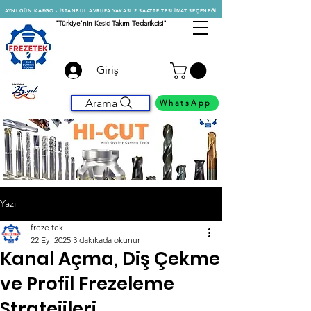
AYNI GÜN KARGO - İSTANBUL AVRUPA YAKASI 2 SAATTE TESLİMAT SEÇENEĞİ
"Türkiye'nin
Kesici
Takım Tedarikcisi"
Giriş
Arama
WhatsApp
Yazı
freze tek
22 Eyl 2025
3 dakikada okunur
Kanal Açma, Diş Çekme
ve Profil Frezeleme
Stratejileri