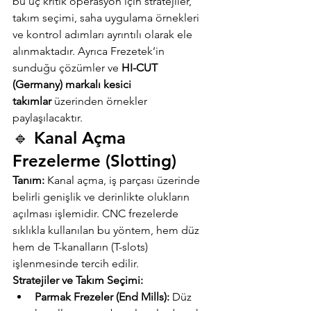
bu üç kritik operasyon için stratejiler, 
takım seçimi, saha uygulama örnekleri 
ve kontrol adımları ayrıntılı olarak ele 
alınmaktadır. Ayrıca Frezetek’in 
sunduğu çözümler ve 
HI-CUT 
(Germany) markalı kesici 
takımlar
 üzerinden örnekler 
paylaşılacaktır.
🔹 Kanal Açma 
Frezelerme (Slotting)
Tanım:
 Kanal açma, iş parçası üzerinde 
belirli genişlik ve derinlikte olukların 
açılması işlemidir. CNC frezelerde 
sıklıkla kullanılan bu yöntem, hem düz 
hem de T-kanalların (T-slots) 
işlenmesinde tercih edilir.
Stratejiler ve Takım Seçimi:
Parmak Frezeler (End Mills):
 Düz 