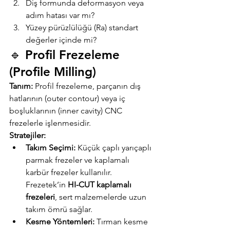
Diş formunda deformasyon veya 
adım hatası var mı?
Yüzey pürüzlülüğü (Ra) standart 
değerler içinde mi?
🔹 Profil Frezeleme 
(Profile Milling)
Tanım:
 Profil frezeleme, parçanın dış 
hatlarının (outer contour) veya iç 
boşluklarının (inner cavity) CNC 
frezelerle işlenmesidir.
Stratejiler:
Takım Seçimi:
 Küçük çaplı yarıçaplı 
parmak frezeler ve kaplamalı 
karbür frezeler kullanılır. 
Frezetek’in 
HI-CUT kaplamalı 
frezeleri
, sert malzemelerde uzun 
takım ömrü sağlar.
Kesme Yöntemleri:
 Tırman kesme 