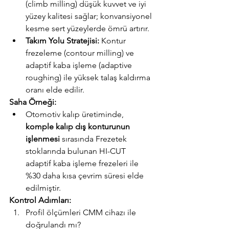
(climb milling) düşük kuvvet ve iyi 
yüzey kalitesi sağlar; konvansiyonel 
kesme sert yüzeylerde ömrü artırır.
Takım Yolu Stratejisi:
 Kontur 
frezeleme (contour milling) ve 
adaptif kaba işleme (adaptive 
roughing) ile yüksek talaş kaldırma 
oranı elde edilir.
Saha Örneği:
Otomotiv kalıp üretiminde, 
komple kalıp dış konturunun 
işlenmesi
 sırasında Frezetek 
stoklarında bulunan HI-CUT 
adaptif kaba işleme frezeleri ile 
%30 daha kısa çevrim süresi elde 
edilmiştir.
Kontrol Adımları:
Profil ölçümleri CMM cihazı ile 
doğrulandı mı?