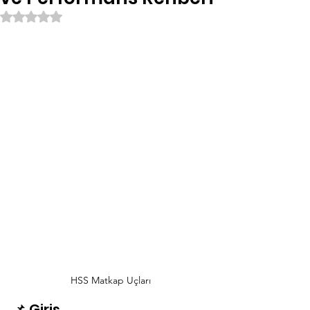
5 üzerinden NaN yıldız
HSS Matkap Uçları
📌 Giriş