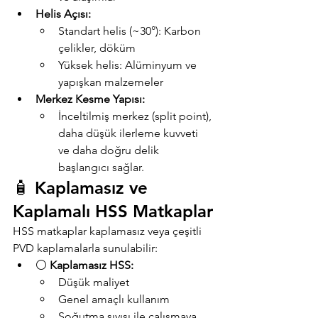
Helis Açısı:
Standart helis (~30°): Karbon 
çelikler, döküm
Yüksek helis: Alüminyum ve 
yapışkan malzemeler
Merkez Kesme Yapısı:
İnceltilmiş merkez (split point), 
daha düşük ilerleme kuvveti 
ve daha doğru delik 
başlangıcı sağlar.
🧴 Kaplamasız ve 
Kaplamalı HSS Matkaplar
HSS matkaplar kaplamasız veya çeşitli 
PVD kaplamalarla sunulabilir:
⚪ 
Kaplamasız HSS:
Düşük maliyet
Genel amaçlı kullanım
Soğutma sıvısı ile çalışmaya 