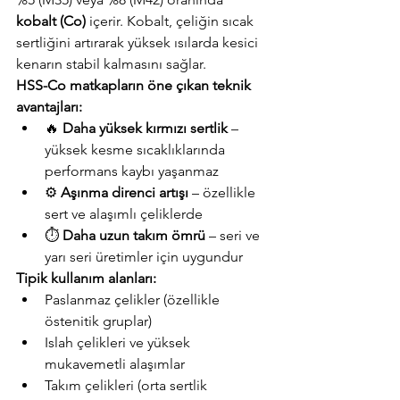
kobalt (Co)
 içerir. Kobalt, çeliğin sıcak 
sertliğini artırarak yüksek ısılarda kesici 
kenarın stabil kalmasını sağlar.
HSS-Co matkapların öne çıkan teknik 
avantajları:
🔥 
Daha yüksek kırmızı sertlik
 – 
yüksek kesme sıcaklıklarında 
performans kaybı yaşanmaz
⚙️ 
Aşınma direnci artışı
 – özellikle 
sert ve alaşımlı çeliklerde
⏱️ 
Daha uzun takım ömrü
 – seri ve 
yarı seri üretimler için uygundur
Tipik kullanım alanları:
Paslanmaz çelikler (özellikle 
östenitik gruplar)
Islah çelikleri ve yüksek 
mukavemetli alaşımlar
Takım çelikleri (orta sertlik 