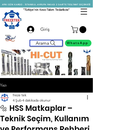
AYNI GÜN KARGO - İSTANBUL AVRUPA YAKASI 2 SAATTE TESLİMAT SEÇENEĞİ
"Türkiye'nin
Kesici
Takım Tedarikcisi"
Giriş
Arama
WhatsApp
Yazı
freze tek
4 Şub
4 dakikada okunur
🔩 HSS Matkaplar –
Teknik Seçim, Kullanım
ve Performans Rehberi