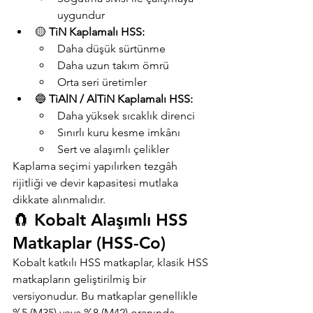
uygundur
🟡 
TiN Kaplamalı HSS:
Daha düşük sürtünme
Daha uzun takım ömrü
Orta seri üretimler
🔵 
TiAlN / AlTiN Kaplamalı HSS:
Daha yüksek sıcaklık direnci
Sınırlı kuru kesme imkânı
Sert ve alaşımlı çelikler
Kaplama seçimi yapılırken tezgâh 
rijitliği ve devir kapasitesi mutlaka 
dikkate alınmalıdır.
🧲 Kobalt Alaşımlı HSS 
Matkaplar (HSS-Co)
Kobalt katkılı HSS matkaplar, klasik HSS 
matkapların geliştirilmiş bir 
versiyonudur. Bu matkaplar genellikle 
%5 (M35) veya %8 (M42) oranında 