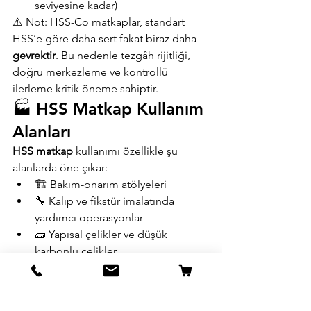
seviyesine kadar)
⚠️ Not: HSS-Co matkaplar, standart 
HSS’e göre daha sert fakat biraz daha 
gevrektir
. Bu nedenle tezgâh rijitliği, 
doğru merkezleme ve kontrollü 
ilerleme kritik öneme sahiptir.
🏭 HSS Matkap Kullanım 
Alanları
HSS matkap
 kullanımı özellikle şu 
alanlarda öne çıkar:
🏗️ Bakım-onarım atölyeleri
🔧 Kalıp ve fikstür imalatında 
yardımcı operasyonlar
🧱 Yapısal çelikler ve düşük 
karbonlu çelikler
⚙️ Manuel ve yarı otomatik 
tezgâhlar
Karbür matkapların kırılma riski taşıdığı 