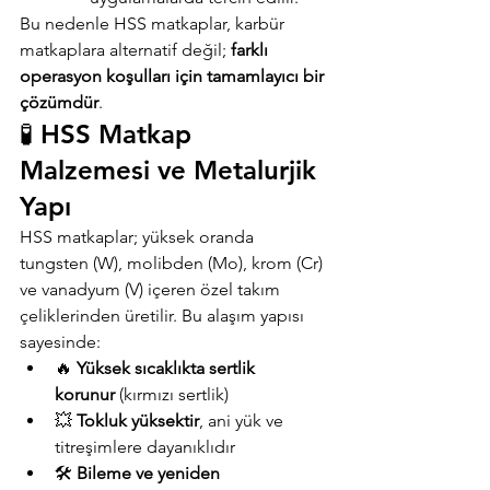
Bu nedenle HSS matkaplar, karbür 
matkaplara alternatif değil; 
farklı 
operasyon koşulları için tamamlayıcı bir 
çözümdür
.
🧪 HSS Matkap 
Malzemesi ve Metalurjik 
Yapı
HSS matkaplar; yüksek oranda 
tungsten (W), molibden (Mo), krom (Cr) 
ve vanadyum (V) içeren özel takım 
çeliklerinden üretilir. Bu alaşım yapısı 
sayesinde:
🔥 
Yüksek sıcaklıkta sertlik 
korunur
 (kırmızı sertlik)
💥 
Tokluk yüksektir
, ani yük ve 
titreşimlere dayanıklıdır
🛠️ 
Bileme ve yeniden 