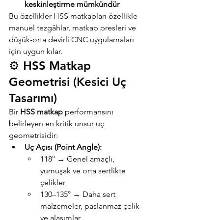
keskinleştirme mümkündür
Bu özellikler HSS matkapları özellikle 
manuel tezgâhlar, matkap presleri ve 
düşük-orta devirli CNC uygulamaları 
için uygun kılar.
⚙️ HSS Matkap 
Geometrisi (Kesici Uç 
Tasarımı)
Bir 
HSS matkap
 performansını 
belirleyen en kritik unsur uç 
geometrisidir:
Uç Açısı (Point Angle):
118° → Genel amaçlı, 
yumuşak ve orta sertlikte 
çelikler
130–135° → Daha sert 
malzemeler, paslanmaz çelik 
ve alaşımlar