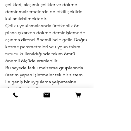
çelikleri, alaşımlı çelikler ve dökme 
demir malzemelerde de etkili şekilde 
kullanılabilmektedir.
Çelik uygulamalarında üretkenlik ön 
plana çıkarken dökme demir işlemede 
aşınma direnci önemli hale gelir. Doğru 
kesme parametreleri ve uygun takım 
tutucu kullanıldığında takım ömrü 
önemli ölçüde artırılabilir.
Bu sayede farklı malzeme gruplarında 
üretim yapan işletmeler tek bir sistem 
ile geniş bir uygulama yelpazesine 
ulaşabilmektedir.
QCMT10T304 
Kullanırken Dikkat 
Edilmesi Gerekenler
EcoCut sistemlerinden maksimum 