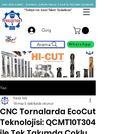
AYNI GÜN KARGO - İSTANBUL AVRUPA YAKASI 2 SAATTE TESLİMAT SEÇENEĞİ
"Türkiye'nin
Kesici
Takım Tedarikcisi"
Giriş
Arama
WhatsApp
Yazı
freze tek
18 Haz
5 dakikada okunur
CNC Tornalarda EcoCut
Teknolojisi: QCMT10T304
ile Tek Takımda Çoklu