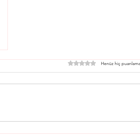
5 üzerinden 0 yıldız
Henüz hiç puanlama