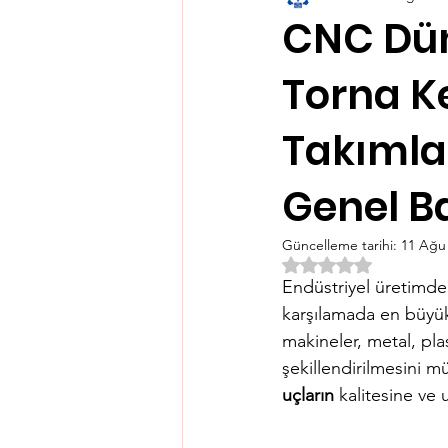
CNC Dün
Torna Ke
Takımlar
Genel B
Güncelleme tarihi:
11 Ağu
5 üzerinden NaN yıl
Endüstriyel üretimde k
karşılamada en büyük
makineler, metal, pla
şekillendirilmesini m
uçların
 kalitesine ve