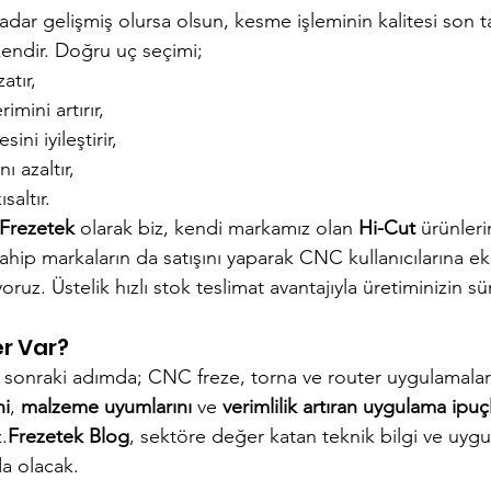
ar gelişmiş olursa olsun, kesme işleminin kalitesi son ta
tkendir. Doğru uç seçimi;
atır,
imini artırır,
ini iyileştirir,
 azaltır,
saltır.
Frezetek
 olarak biz, kendi markamız olan 
Hi-Cut
 ürünleri
sahip markaların da satışını yaparak CNC kullanıcılarına eks
ruz. Üstelik hızlı stok teslimat avantajıyla üretiminizin süre
r Var?
r sonraki adımda; CNC freze, torna ve router uygulamaları
ni
, 
malzeme uyumlarını
 ve 
verimlilik artıran uygulama ipuçl
.
Frezetek Blog
, sektöre değer katan teknik bilgi ve uyg
da olacak.