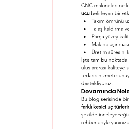
CNC makineleri ne kad
ucu
 belirleyen bir e
Takım ömrünü uz
Talaş kaldırma ver
Parça yüzey kalites
Makine aşınmasını
Üretim süresini kı
İşte tam bu noktada 
uluslararası kaliteye 
tedarik hizmeti sunuyo
destekliyoruz.
Devamında Nele
Bu blog serisinde bi
farklı kesici uç türleri
şekilde inceleyeceğiz
rehberleriyle yanınız