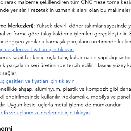
aldırarak malzeme şekillendiren tüm CNC freze torna kesi
nde yer alır. Frezetek’in uzmanlık alanı olan bu makineleri
me Merkezleri):
 Yüksek devirli döner takımlar sayesinde y
al ve forma göre talaş kaldırma işlemleri gerçekleştirilir.
r değişen yapılarla karmaşık parçaların üretiminde kullanıl
çeşitleri ve fiyatları için tıklayın
erek sabit bir kesici uçla talaş kaldırmanın yapıldığı sistem
irik parçaların seri üretiminde tercih edilir. Hassas yüzey ka
 sağlar.
çeşitleri ve fiyatları için tıklayın
nellikle ahşap, alüminyum, plastik ve kompozit gibi daha 
llendirilmesinde kullanılır. Reklamcılık, mobilya ve panel
dır. Uygun kesici uçlarla metal işleme de mümkündür.
freze uçlarımızı incelemek için tıklayın
Önemi