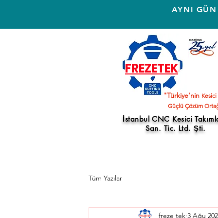
AYNI GÜN
FREZETEK
"Türkiye'nin
Kesici
Güçlü Çözüm Ortağ
İstanbul CNC Kesici Takıml
San. Tic. Ltd. Şti.
Tüm Yazılar
freze tek
3 Ağu 202