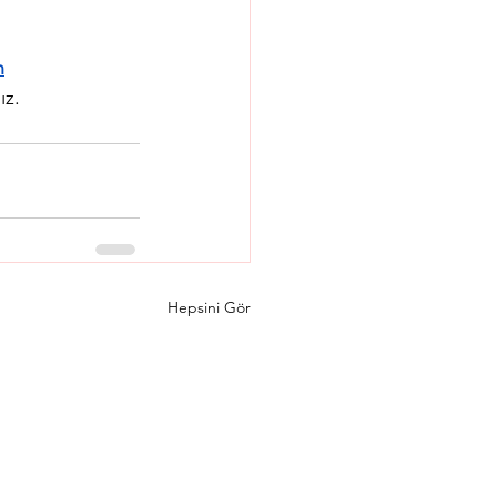
n
ız.
Hepsini Gör