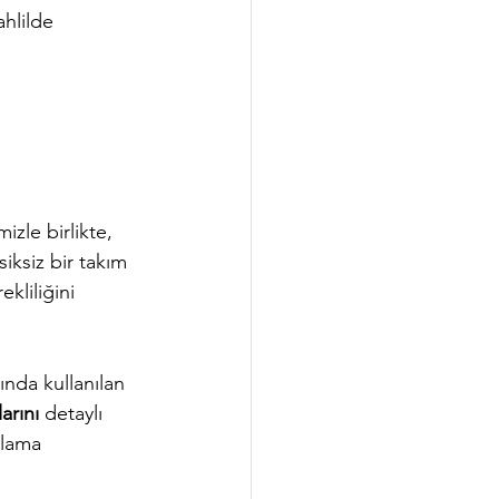
hlilde 
mizle birlikte, 
iksiz bir takım 
kliliğini 
nda kullanılan 
arını
 detaylı 
ulama 