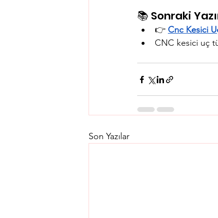
📚 Sonraki Yazı
👉 
Cnc Kesici U
CNC kesici uç tür
Son Yazılar