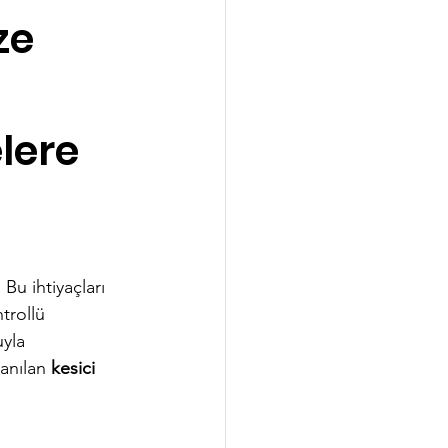
ze
lere
 Bu ihtiyaçları 
trollü 
yla 
anılan 
kesici 