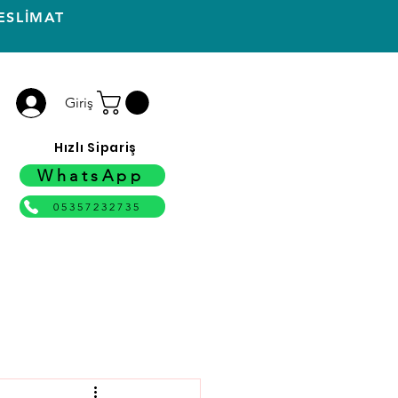
ESLİMAT
Giriş
Hızlı Sipariş
WhatsApp
05357232735