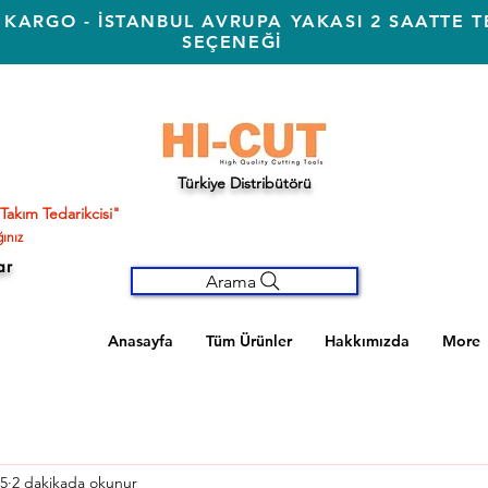
 KARGO - İSTANBUL AVRUPA YAKASI 2 SAATTE T
SEÇENEĞİ
Türkiye Distribütörü
Takım Tedarikcisi"
ınız
ar
Arama
Anasayfa
Tüm Ürünler
Hakkımızda
More
5
2 dakikada okunur