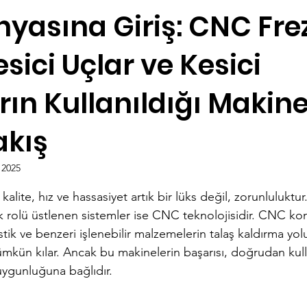
yasına Giriş: CNC Fre
sici Uçlar ve Kesici
ın Kullanıldığı Makine
akış
 2025
dız
alite, hız ve hassasiyet artık bir lüks değil, zorunluluktur.
 rolü üstlenen sistemler ise CNC teknolojisidir. CNC kon
stik ve benzeri işlenebilir malzemelerin talaş kaldırma yolu
ümkün kılar. Ancak bu makinelerin başarısı, doğrudan kull
 uygunluğuna bağlıdır.