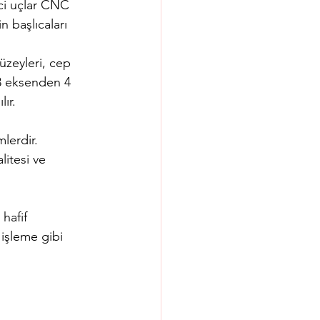
ci uçlar CNC 
n başlıcaları 
üzeyleri, cep 
 3 eksenden 4 
ır.
lerdir. 
litesi ve 
hafif 
 işleme gibi 