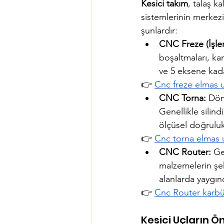
Kesici takım
, talaş k
sistemlerinin merkezi
şunlardır:
CNC Freze (İşle
boşaltmaları, kan
ve 5 eksene kada
👉 
Cnc freze elmas uç 
CNC Torna:
 Dön
Genellikle silind
ölçüsel doğruluk
👉 
Cnc torna elmas uç 
CNC Router:
 Ge
malzemelerin şeki
alanlarda yaygın
👉 
Cnc Router karbür 
Kesici Uçların 