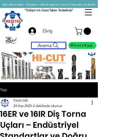
AYNI GÜN KARGO - İSTANBUL AVRUPA YAKASI 2 SAATTE TESLİMAT SEÇENEĞİ
"Türkiye'nin
Kesici
Takım Tedarikcisi"
Giriş
Arama
WhatsApp
Yazı
freze tek
24 Kas 2025
3 dakikada okunur
16ER ve 16IR Diş Torna
Uçları – Endüstriyel
Standartlar ve Doğru