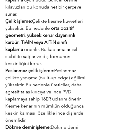
kılavuzları bu konuda net bir çerçeve 
sunar.
Çelik işleme:
Çelikte kesme kuvvetleri 
yüksektir. Bu nedenle 
orta pozitif 
geometri
, 
yüksek kenar dayanımlı 
karbür
, 
TiAlN veya AlTiN sınıfı 
kaplama
 önerilir. Bu kaplamalar ısıl 
stabilite sağlar ve diş formunun 
keskinliğini korur.
Paslanmaz çelik işleme:
Paslanmaz 
çelikte yapışma (built-up edge) eğilimi 
yüksektir. Bu nedenle üreticiler, daha 
agresif talaş kırıcıya ve ince PVD 
kaplamaya sahip 16ER uçlarını önerir. 
Kesme kenarının mümkün olduğunca 
keskin kalması, özellikle ince dişlerde 
önemlidir.
Dökme demir işleme:
Dökme demir 