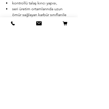
kontrollü talaş kırıcı yapısı,
seri üretim ortamlarında uzun 
ömür sağlayan karbür sınıflarıile 
öne çıkar.
Reklam yerine teknik faydayı ön plana 
çıkaran yaklaşımımız sayesinde, 
işletmeler işleme maliyetini düşürürken 
aynı zamanda diş form kalitesini 
artırabilir.
Sonuç
16ER ve 16IR diş uçları, hem dış hem iç 
diş işlemede yüksek hassasiyet 
gerektiren tüm uygulamalarda 
endüstriyel standart haline gelmiştir. 
Doğru profil seçimi, doğru karbür sınıfı 
ve uygun parametrelerle birleştiğinde 
sistemli, tekrarlanabilir ve yüksek kalite 
diş üretimi sağlanır. Uzun vadede bu 