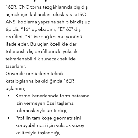
16ER, CNC torna tezgâhlarında dış diş 
açmak için kullanılan, uluslararası ISO–
ANSI kodlama yapısına sahip bir diş uç 
tipidir. “16” uç ebadını, “E” 60° diş 
profilini, “R” ise sağ kesme yönünü 
ifade eder. Bu uçlar, özellikle dar 
toleranslı diş profillerinde yüksek 
tekrarlanabilirlik sunacak şekilde 
tasarlanır.
Güvenilir üreticilerin teknik 
kataloglarına bakıldığında 16ER 
uçlarının;
Kesme kenarlarında form hatasına 
izin vermeyen özel taşlama 
toleranslarıyla üretildiği,
Profilin tam köşe geometrisini 
koruyabilmesi için yüksek yüzey 
kalitesiyle taşlandığı,