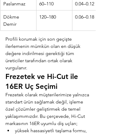
Paslanmaz
60–110
0.04–0.12
Dökme 
120–180
0.06–0.18
Demir
Profili korumak için son geçişte 
ilerlemenin mümkün olan en düşük 
değere indirilmesi gerektiği tüm 
üreticiler tarafından ortak olarak 
vurgulanır.
Frezetek ve Hi-Cut ile 
16ER Uç Seçimi
Frezetek olarak müşterilerimize yalnızca 
standart ürün sağlamak değil, işleme 
özel çözümler geliştirmek de temel 
yaklaşımımızdır. Bu çerçevede, Hi-Cut 
markasının 16ER uyumlu diş uçları;
yüksek hassasiyetli taşlama formu,