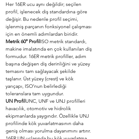
Her 16ER ucu aynı değildir; seçilen 
profil, işlenecek diş standardına göre 
değişir. Bu nedenle profil seçimi, 
işlenmiş parçanın fonksiyonel çalışması 
için en önemli adımlardan biridir.
Metrik 60° Profil
ISO metrik standardı, 
makine imalatında en çok kullanılan diş 
formudur. 16ER metrik profiller, adım 
başına değişen diş derinliğini ve yüzey 
temasını tam sağlayacak şekilde 
taşlanır. Üst yüzey (crest) ve kök 
yarıçapı, ISO’nun belirlediği 
toleranslara tam uygundur.
UN Profil
UNC, UNF ve UNJ profilleri 
havacılık, otomotiv ve hidrolik 
ekipmanlarda yaygındır. Özellikle UNJ 
profilinde kök yuvarlatmasının daha 
geniş olması yorulma dayanımını artırır. 
16ER UN uçlarında bu kök yuvarlatma 