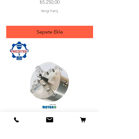
Fiyat
₺5.250,00
Vergi hariç
Sepete Ekle
Torna Aynası 4 Ayaklı