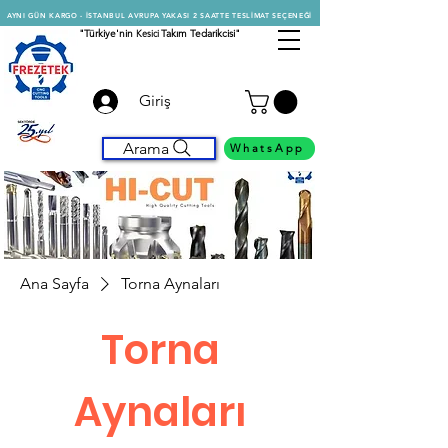
AYNI GÜN KARGO - İSTANBUL AVRUPA YAKASI 2 SAATTE TESLİMAT SEÇENEĞİ
"Türkiye'nin
Kesici
Takım Tedarikcisi"
Giriş
Arama
WhatsApp
Ana Sayfa
Torna Aynaları
Torna
Aynaları