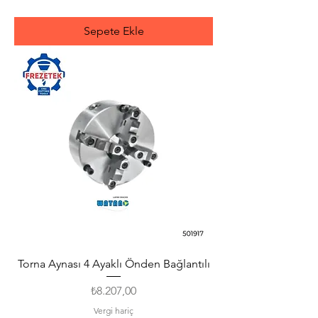
Sepete Ekle
Torna Aynası 4 Ayaklı Önden Bağlantılı
Fiyat
₺8.207,00
Vergi hariç