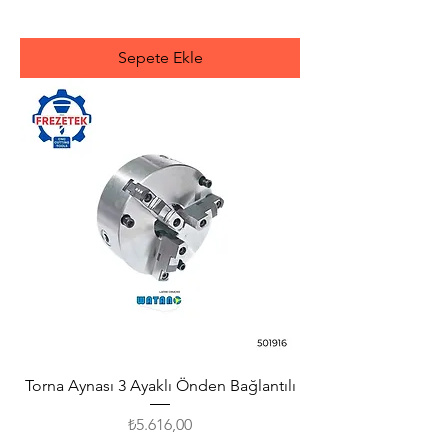
Sepete Ekle
Torna Aynası 3 Ayaklı Önden Bağlantılı
Fiyat
₺5.616,00