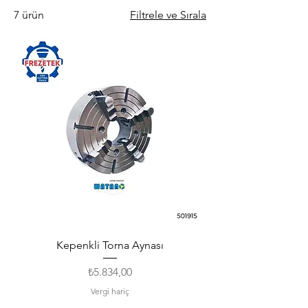
7 ürün
Filtrele ve Sırala
Kepenkli Torna Aynası
Fiyat
₺5.834,00
Vergi hariç