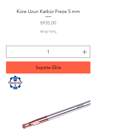
Küre Uzun Karbür Freze 5 mm
Fiyat
₺935,00
Vergi hariç
Sepete Ekle