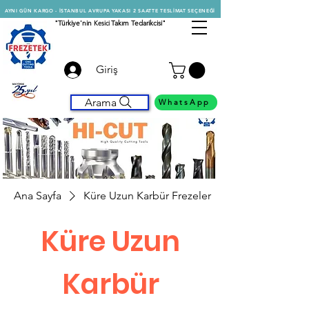
AYNI GÜN KARGO - İSTANBUL AVRUPA YAKASI 2 SAATTE TESLİMAT SEÇENEĞİ
"Türkiye'nin
Kesici
Takım Tedarikcisi"
Giriş
Arama
WhatsApp
Ana Sayfa
Küre Uzun Karbür Frezeler
Küre Uzun
Karbür