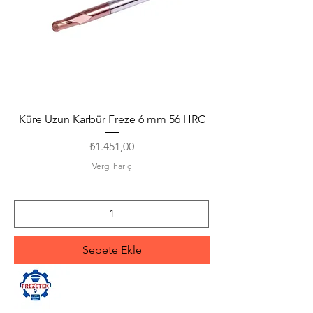
Küre Uzun Karbür Freze 6 mm 56 HRC
Fiyat
₺1.451,00
Vergi hariç
Sepete Ekle