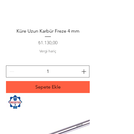
Küre Uzun Karbür Freze 4 mm
Fiyat
₺1.130,00
Vergi hariç
Sepete Ekle