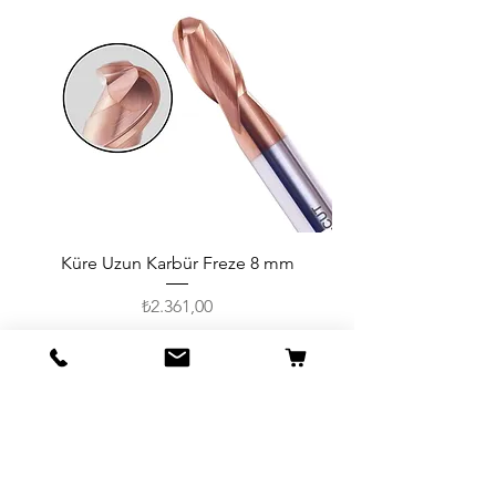
Küre Uzun Karbür Freze 8 mm
Fiyat
₺2.361,00
Vergi hariç
Sepete Ekle