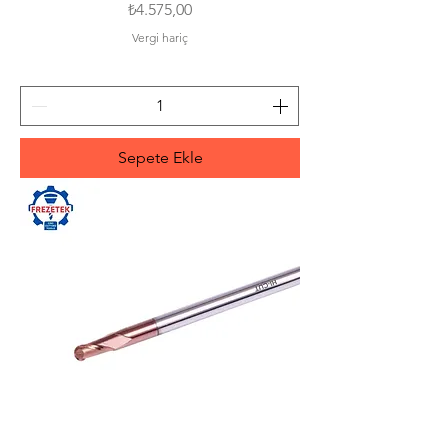
Fiyat
₺4.575,00
Vergi hariç
Sepete Ekle