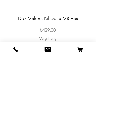
Düz Makina Kılavuzu M8 Hss
Fiyat
₺439,00
Vergi hariç
Sepete Ekle