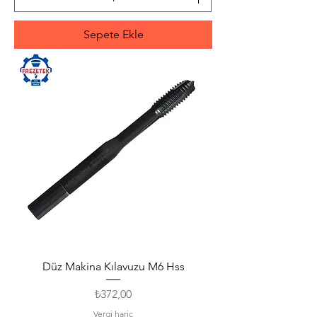
Sepete Ekle
Düz Makina Kılavuzu M6 Hss
Fiyat
₺372,00
Vergi hariç