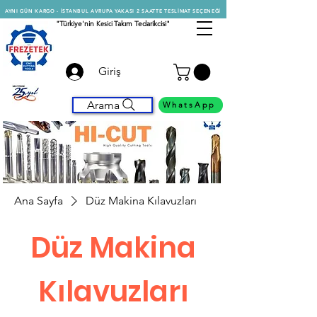
AYNI GÜN KARGO - İSTANBUL AVRUPA YAKASI 2 SAATTE TESLİMAT SEÇENEĞİ
"Türkiye'nin
Kesici
Takım Tedarikcisi"
Giriş
Arama
WhatsApp
Ana Sayfa
Düz Makina Kılavuzları
Düz Makina
Kılavuzları