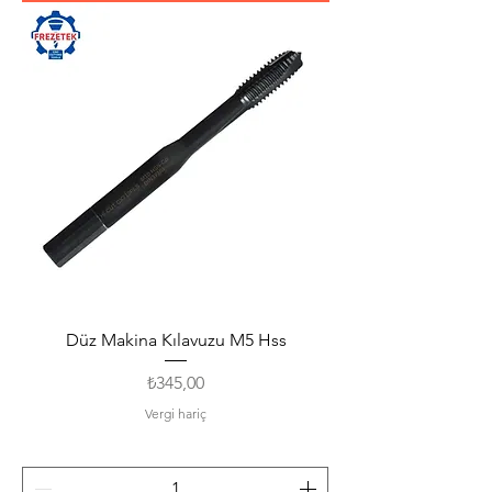
Düz Makina Kılavuzu M5 Hss
Fiyat
₺345,00
Vergi hariç