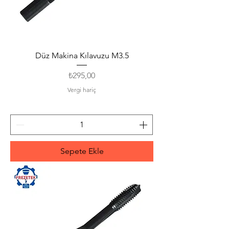
Düz Makina Kılavuzu M3.5
Fiyat
₺295,00
Vergi hariç
Sepete Ekle