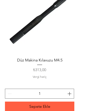
Düz Makina Kılavuzu M4.5
Fiyat
₺313,00
Vergi hariç
Sepete Ekle