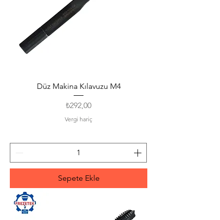
Düz Makina Kılavuzu M4
Fiyat
₺292,00
Vergi hariç
Sepete Ekle