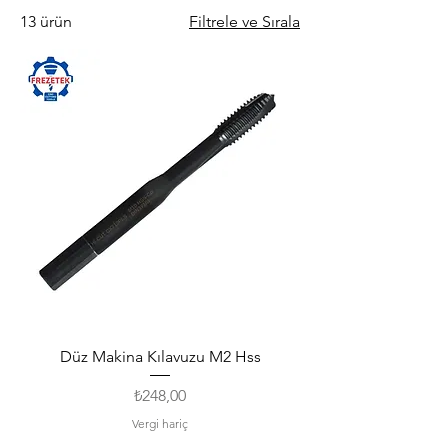
13 ürün
Filtrele ve Sırala
Düz Makina Kılavuzu M2 Hss
Fiyat
₺248,00
Vergi hariç