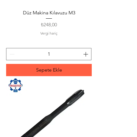
Düz Makina Kılavuzu M3
Fiyat
₺248,00
Vergi hariç
Sepete Ekle